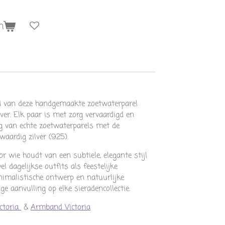
n
id van deze handgemaakte zoetwaterparel
lver. Elk paar is met zorg vervaardigd en
ng van echte zoetwaterparels met de
aardig zilver (925).
or wie houdt van een subtiele, elegante stijl
l dagelijkse outfits als feestelijke
nimalistische ontwerp en natuurlijke
ge aanvulling op elke sieradencollectie.
ictoria
&
Armband Victoria