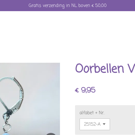
Gratis verzending in NL boven € 50,00
Oorbellen V
€ 9,95
alfabet + Nr.