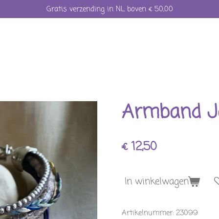
Gratis verzending in NL boven € 50,00
Armband J
€ 12,50
In winkelwagen
Artikelnummer:
23099