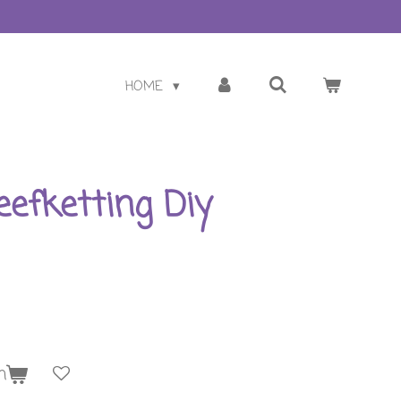
HOME
efketting Diy
n