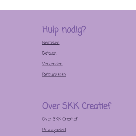
Hulp nodig?
Bestellen
Betalen
Verzenden
Retourneren
Over SKK Creatief
Over SKK Creatief
Privacybeleid