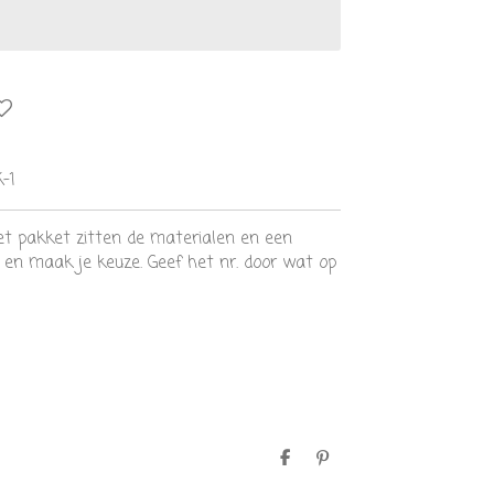
-1
t pakket zitten de materialen en een
it, en maak je keuze. Geef het nr. door wat op
D
P
e
i