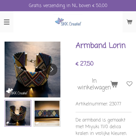
Gratis verzending in NL boven € 50,00
Ga
direct
naar
de
hoofdinhoud
Armband Lorin
€ 27,50
In
winkelwagen
Artikelnummer:
23077
De armband is gemaakt
met Miyuki 11/0 delica
kralen in vrolijke kleuren.