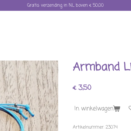
Gratis verzending in NL boven € 50,00
Armband Li
€ 3,50
In winkelwagen
Artikelnummer:
23074