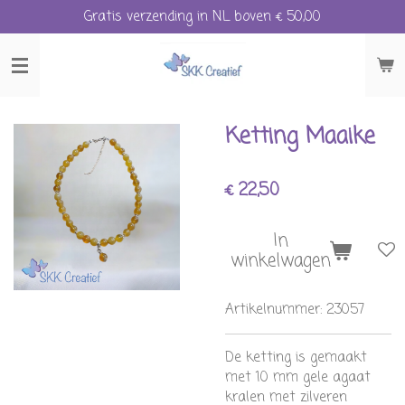
Gratis verzending in NL boven € 50,00
Ga
direct
naar
de
hoofdinhoud
Ketting Maaike
€ 22,50
In
winkelwagen
Artikelnummer:
23057
De ketting is gemaakt
met 10 mm gele agaat
kralen met zilveren