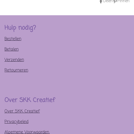
Delen
Pinnen
Hulp nodig?
Bestellen
Betalen
Verzenden
Retourneren
Over SKK Creatief
Over SKK Creatief
Privacybeleid
Algemene Voorwaarden.