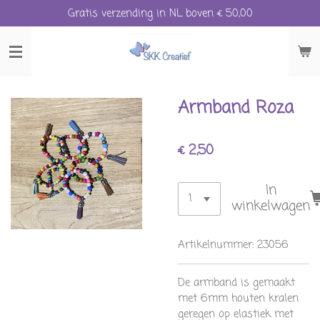
Gratis verzending in NL boven € 50,00
Ga
direct
naar
de
hoofdinhoud
Armband Roza
€ 2,50
In
winkelwagen
Artikelnummer:
23056
De armband is gemaakt
met 6mm houten kralen
geregen op elastiek met