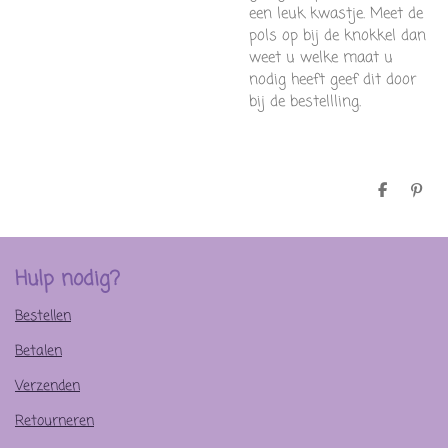
een leuk kwastje. Meet de
pols op bij de knokkel dan
weet u welke maat u
nodig heeft geef dit door
bij de bestellling.
D
P
e
i
l
n
e
n
n
e
n
Hulp nodig?
Bestellen
Betalen
Verzenden
Retourneren