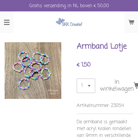
Gratis verzending in NL boven € 50,00
Ga
direct
naar
de
hoofdinhoud
Armband Lotje
€ 1,50
In
winkelwagen
Artikelnummer:
23054
De armband is gemaakt
met acryl kralen rondellen
van 9mm in verschillende