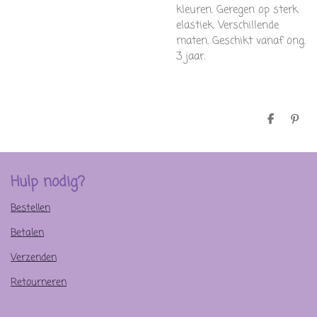
kleuren. Geregen op sterk
elastiek. Verschillende
maten. Geschikt vanaf ong.
3 jaar.
D
P
e
i
l
n
e
n
n
e
n
Hulp nodig?
Bestellen
Betalen
Verzenden
Retourneren