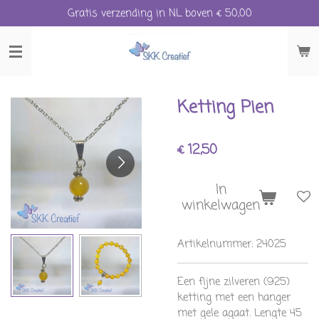
Gratis verzending in NL boven € 50,00
Ga
direct
naar
de
hoofdinhoud
Ketting Pien
€ 12,50
In
winkelwagen
Artikelnummer:
24025
Een fijne zilveren (925)
ketting met een hanger
met gele agaat. Lengte 45