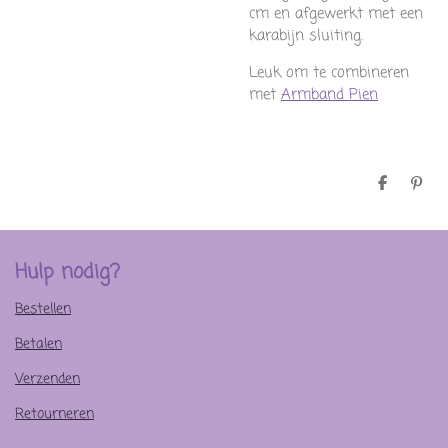
cm en afgewerkt met een
karabijn sluiting.
Leuk om te combineren
met
Armband Pien
D
P
e
i
l
n
e
n
n
e
n
Hulp nodig?
Bestellen
Betalen
Verzenden
Retourneren