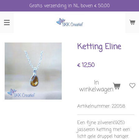
Gratis verzending in NL boven € 50,00
Ga
direct
naar
de
hoofdinhoud
Ketting Eline
€ 12,50
In
winkelwagen
Artikelnummer:
22058
Een fijne zilveren(925)
jasseron ketting met een
licht gele druppel hanger.