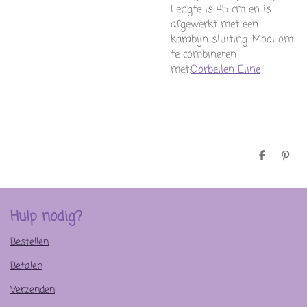
Lengte is 45 cm en is
afgewerkt met een
karabijn sluiting. Mooi om
te combineren
met:
Oorbellen Eline
D
P
e
i
l
n
e
n
n
e
n
Hulp nodig?
Bestellen
Betalen
Verzenden