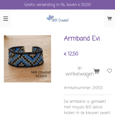
Gratis verzending in NL boven € 50,00
Ga
direct
naar
de
hoofdinhoud
Armband Evi
€ 12,50
In
winkelwagen
Artikelnummer:
21053
De armband is gemaakt
met miyuki 8/0 delica
kralen in de kleuren zwart,