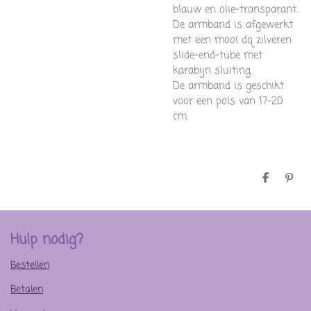
blauw en olie-transparant.
De armband is afgewerkt
met een mooi dq zilveren
slide-end-tube met
karabijn sluiting.
De armband is geschikt
voor een pols van 17-20
cm.
D
P
e
i
l
n
e
n
n
e
n
Hulp nodig?
Bestellen
Betalen