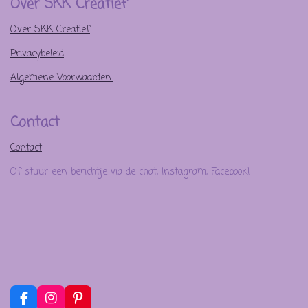
Over SKK Creatief
Over SKK Creatief
Privacybeleid
Algemene Voorwaarden.
Contact
Contact
Of stuur een berichtje via de chat, Instagram, Facebook!
F
I
P