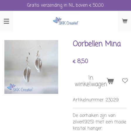
Gratis verzending in NL boven € 50,00
Ga
direct
naar
de
hoofdinhoud
Oorbellen Mina
€ 8,50
In
winkelwagen
Artikelnummer:
23029
De oorhaken zijn van
zilver(925) met een mooie
kristal hanger.