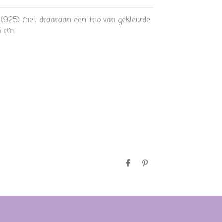
r (925) met draaraan een trio van gekleurde
5 cm.
D
P
e
i
l
n
e
n
n
e
n