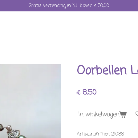
Gratis verzending in NL boven € 50,00
Oorbellen 
€ 8,50
In winkelwagen
Artikelnummer:
21088