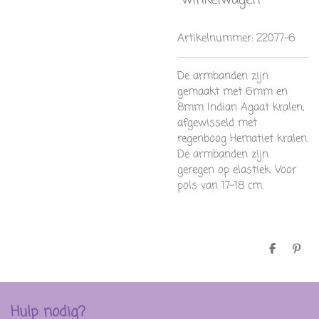
winkelwagen
Artikelnummer:
22077-6
De armbanden zijn
gemaakt met 6mm en
8mm Indian Agaat kralen,
afgewisseld met
regenboog Hematiet kralen.
De armbanden zijn
geregen op elastiek. Voor
pols van 17-18 cm.
D
P
e
i
l
n
e
n
n
e
n
Hulp nodig?