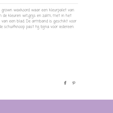
grown waxkoord waar een kleurpalet van
n de kleuren wit,grijs en zalm, met in het
 van een blad. De armband is geschikt voor
e schuifknoop past hij bijna voor iedereen.
D
P
e
i
l
n
e
n
n
e
n