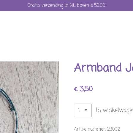
Gratis verzending in NL boven € 50,00
Armband J
€ 3,50
In winkelwage
Artikelnummer:
23002