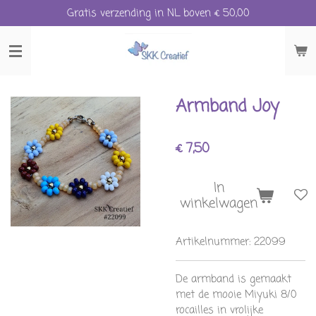
Gratis verzending in NL boven € 50,00
Ga
direct
naar
de
hoofdinhoud
Armband Joy
€ 7,50
In
winkelwagen
Artikelnummer:
22099
De armband is gemaakt
met de mooie Miyuki 8/0
rocailles in vrolijke