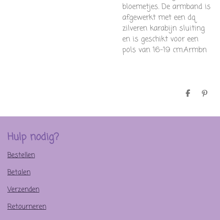
bloemetjes. De armband is
afgewerkt met een dq
zilveren karabijn sluiting
en is geschikt voor een
pols van 16-19 cm.Armbn
D
P
e
i
l
n
e
n
n
e
n
Hulp nodig?
Bestellen
Betalen
Verzenden
Retourneren