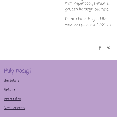
mm Regenboog Hematiet
gouden karabijn sluiting.
De armband is geschikt
voor een pols van 17-21 cm.
D
P
e
i
l
n
e
n
n
e
n
Hulp nodig?
Bestellen
Betalen
Verzenden
Retourneren