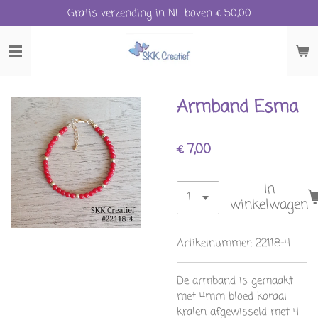
Gratis verzending in NL boven € 50,00
Ga
direct
naar
de
hoofdinhoud
Armband Esma
€ 7,00
In
winkelwagen
Artikelnummer:
22118-4
De armband is gemaakt
met 4mm bloed koraal
kralen afgewisseld met 4