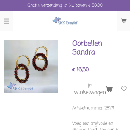
Gratis verzending in NL boven € 50,00
Ga
direct
naar
de
hoofdinhoud
Oorbellen
Sandra
€ 16,50
In
winkelwagen
Artikelnummer:
25171
Voeg een stijlvolle en
tijdloze touch toe aan je