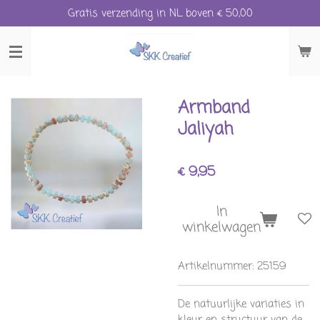
Gratis verzending in NL boven € 50,00
Ga
direct
naar
de
hoofdinhoud
Armband
Jaliyah
€ 9,95
In
winkelwagen
Artikelnummer:
25159
De natuurlijke variaties in
kleur en structuur van de