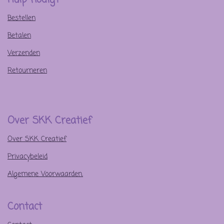
o
r
g
o
e
r
Bestellen
k
s
a
t
m
Betalen
Verzenden
Retourneren
Over SKK Creatief
Over SKK Creatief
Privacybeleid
Algemene Voorwaarden.
Contact