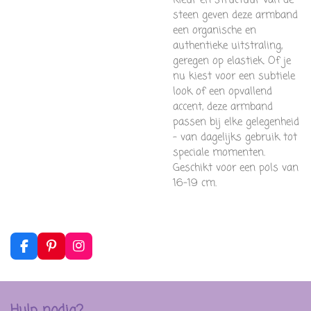
steen geven deze armband
een organische en
authentieke uitstraling,
geregen op elastiek. Of je
nu kiest voor een subtiele
look of een opvallend
accent, deze armband
passen bij elke gelegenheid
– van dagelijks gebruik tot
speciale momenten.
Geschikt voor een pols van
16-19 cm.
F
P
I
a
i
n
c
n
s
e
t
t
b
e
a
Hulp nodig?