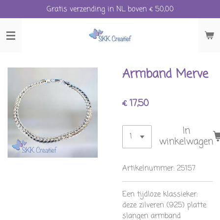
Gratis verzending in NL boven € 50,00
Ga
direct
naar
de
hoofdinhoud
Armband Merve
€ 17,50
In
winkelwagen
Artikelnummer:
25157
Een tijdloze klassieker:
deze zilveren (925) platte
slangen armband