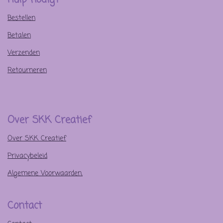
o
r
g
o
e
r
Bestellen
k
s
a
t
m
Betalen
Verzenden
Retourneren
Over SKK Creatief
Over SKK Creatief
Privacybeleid
Algemene Voorwaarden.
Contact