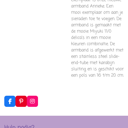
armband Anneke. Een
mooi exemplaar om aan je
sieraden toe te voegen. De
armband is gemaakt met
de mooie Miyuki 11/0
delica's in een mooie
kleuren combinatie.
De
armband is afgewerkt met
een stainless steel slide-
end-tube met karabijn
sluiting en is geschikt voor
een pols van 16 t/m 20 cm.
F
P
I
a
i
n
c
n
s
e
t
t
b
e
a
Hulp nodig?