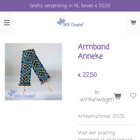
Gratis verzending in NL boven € 50,00
Ga
direct
naar
de
hoofdinhoud
Armband
Anneke
€ 22,50
In
winkelwagen
Artikelnummer:
25135
Wat een prachtig
exemplaar is onze nieuwe