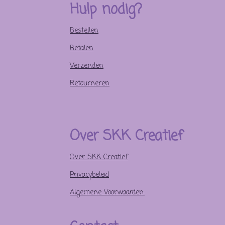
Hulp nodig?
k
s
a
t
m
Bestellen
Betalen
Verzenden
Retourneren
Over SKK Creatief
Over SKK Creatief
Privacybeleid
Algemene Voorwaarden.