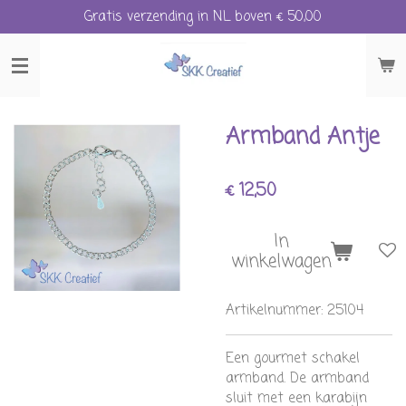
Gratis verzending in NL boven € 50,00
Ga
direct
naar
de
hoofdinhoud
Armband Antje
€ 12,50
In
winkelwagen
Artikelnummer:
25104
Een gourmet schakel
armband. De armband
sluit met een karabijn