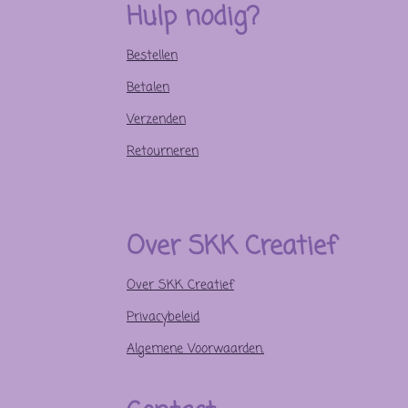
Hulp nodig?
k
s
a
t
m
Bestellen
Betalen
Verzenden
Retourneren
Over SKK Creatief
Over SKK Creatief
Privacybeleid
Algemene Voorwaarden.