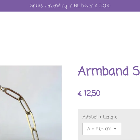
Gratis verzending in NL boven € 50,00
Armband 
€ 12,50
Alfabet + Lengte