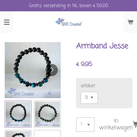
Gratis verzending in NL boven € 50,00
Ga
direct
naar
de
hoofdinhoud
Armband Jesse
€ 9,95
alfabet
In
winkelwagen