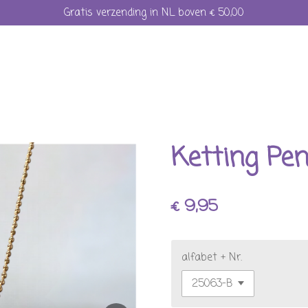
Gratis verzending in NL boven € 50,00
Ketting Pe
€ 9,95
alfabet + Nr.