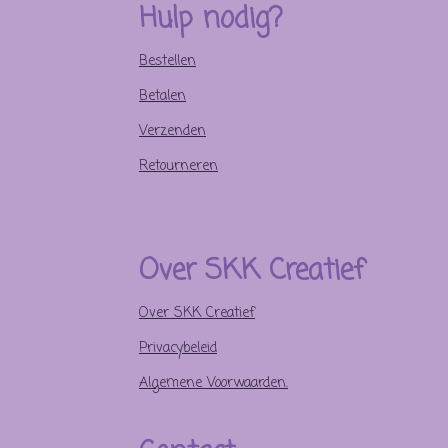
Hulp nodig?
k
s
a
t
m
Bestellen
Betalen
Verzenden
Retourneren
Over SKK Creatief
Over SKK Creatief
Privacybeleid
Algemene Voorwaarden.