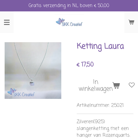
Gratis verzending in NL boven € 50,00
Ga
direct
naar
de
hoofdinhoud
Ketting Laura
€ 17,50
In
winkelwagen
Artikelnummer:
25021
Zilveren(925)
slangenketting met een
hanger van Rozenquarts.