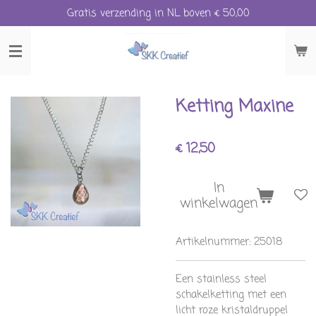
Gratis verzending in NL boven € 50,00
Ga
direct
naar
de
hoofdinhoud
Ketting Maxine
€ 12,50
In
winkelwagen
Artikelnummer:
25018
Een stainless steel
schakelketting met een
licht roze kristaldruppel