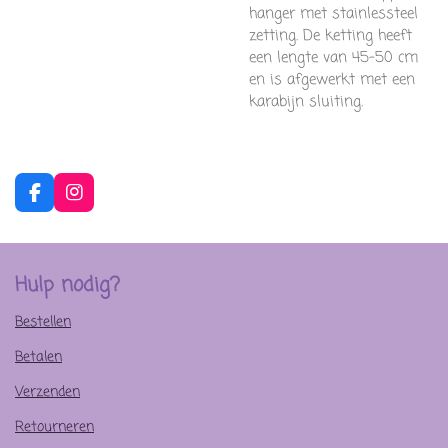
hanger met stainlessteel
zetting. De ketting heeft
een lengte van 45-50 cm
en is afgewerkt met een
karabijn sluiting.
F
I
a
n
c
s
e
t
b
a
Hulp nodig?
o
g
o
r
Bestellen
k
a
m
Betalen
Verzenden
Retourneren