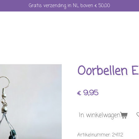
Gratis verzending in NL boven € 50,00
Oorbellen El
€ 9,95
In winkelwagen
Artikelnummer:
24112