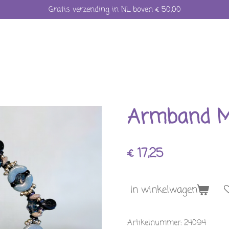
Gratis verzending in NL boven € 50,00
Armband M
€ 17,25
In winkelwagen
Artikelnummer:
24094