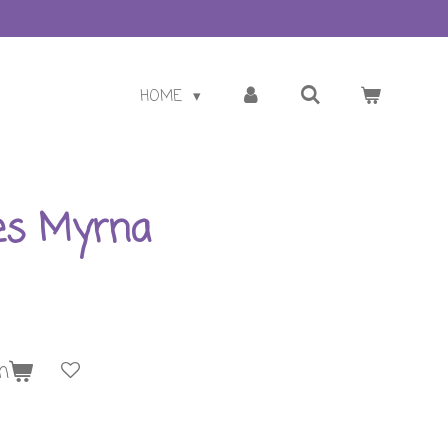
HOME
es Myrna
n