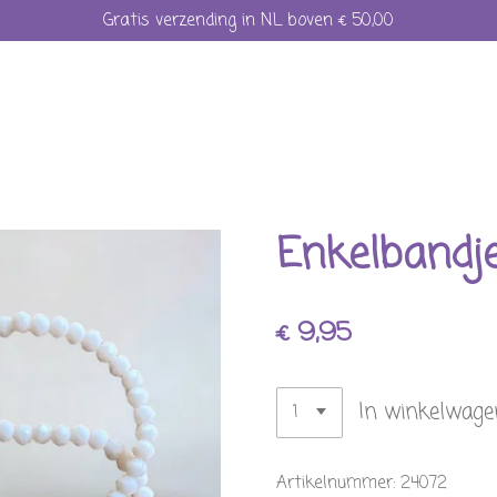
Gratis verzending in NL boven € 50,00
Enkelbandj
€ 9,95
In winkelwage
Artikelnummer:
24072