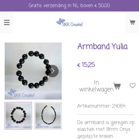
Gratis verzending in NL boven € 50,00
Ga
direct
naar
de
hoofdinhoud
Armband Yulia
€ 15,25
In
winkelwagen
Artikelnummer:
24064
De armband is geregen op
elastiek met 8mm Onyx
gepolijste kralen