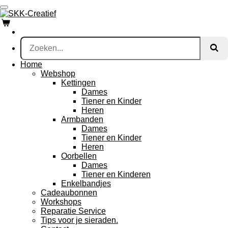
Ga
direct
naar
de
hoofdinhoud
Home
Webshop
Kettingen
Dames
Tiener en Kinder
Heren
Armbanden
Dames
Tiener en Kinder
Heren
Oorbellen
Dames
Tiener en Kinderen
Enkelbandjes
Cadeaubonnen
Workshops
Reparatie Service
Tips voor je sieraden.