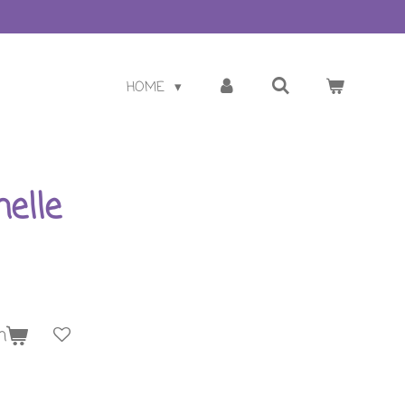
HOME
helle
n