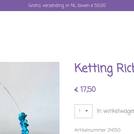
Gratis verzending in NL boven € 50,00
Ketting Ric
€ 17,50
In winkelwage
Artikelnummer:
24050