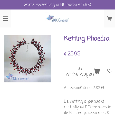
Gratis verzending in NL boven € 50,00
Ga
direct
naar
de
hoofdinhoud
Ketting Phaedra
€ 25,95
In
winkelwagen
Artikelnummer:
23094
De ketting is gemaakt
met Miyuki 11/0 rocailles in
de kleuren picasso rood &