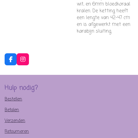
wit, en 6mm bloedkoraal
kralen. De ketting heeft
een lengte van 42-47 cm
en is afgewerkt met een
karabijn sluiting.
F
I
a
n
c
s
e
t
b
a
Hulp nodig?
o
g
o
r
Bestellen
k
a
m
Betalen
Verzenden
Retourneren