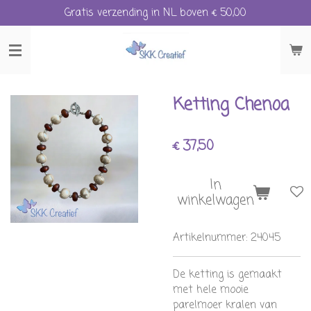
Gratis verzending in NL boven € 50,00
Ga
direct
naar
de
hoofdinhoud
Ketting Chenoa
€ 37,50
In
winkelwagen
Artikelnummer:
24045
De ketting is gemaakt
met hele mooie
parelmoer kralen van