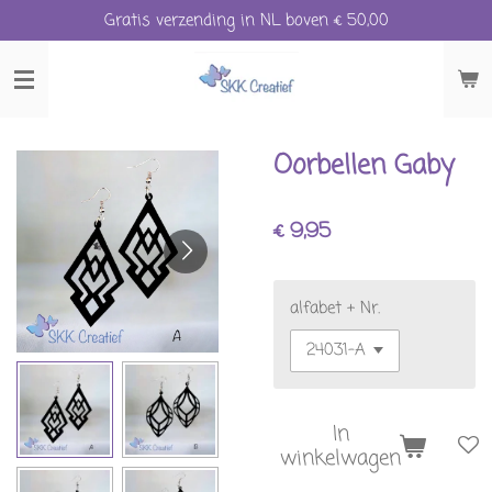
Gratis verzending in NL boven € 50,00
Ga
direct
naar
de
hoofdinhoud
Oorbellen Gaby
€ 9,95
alfabet + Nr.
In
winkelwagen