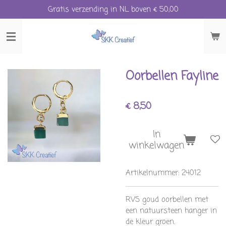
Gratis verzending in NL boven € 50,00
Ga
direct
naar
de
hoofdinhoud
Oorbellen Fayline
€ 8,50
In
winkelwagen
Artikelnummer:
24012
RVS goud oorbellen met
een natuursteen hanger in
de kleur groen.