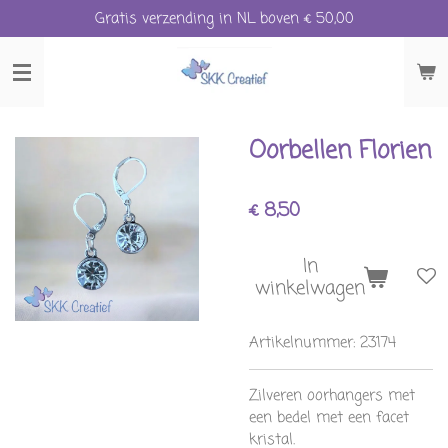
Gratis verzending in NL boven € 50,00
Ga
direct
naar
de
hoofdinhoud
Oorbellen Florien
€ 8,50
In
winkelwagen
Artikelnummer:
23174
Zilveren oorhangers met
een bedel met een facet
kristal.