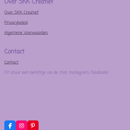
Over SKK Creatief
Over SKK Creatief
Privacybeleid
Algemene Voorwaarden.
Contact
Contact
Of stuur een berichtje via de chat, Instagram, Facebook!
F
I
P